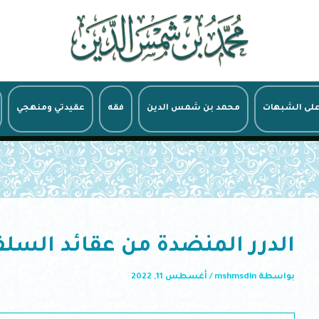
على الشبهات
محمد بن شمس الدين
فقه
عقيدتي ومنهجي
الدرر المنضدة من عقائد السل
بواسطة
mshmsdin
/
أغسطس 11, 2022