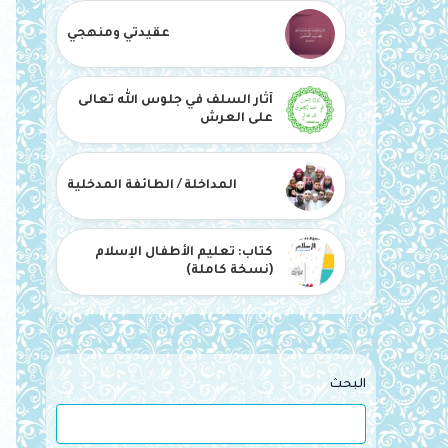
عقيدتي ومنهجي
آثار السلف في جلوس الله تعالى
على العرش
المداخلة / الطائفة المدخلية
كتاب: تعليم الأطفال الإسلام
(نسخة كاملة)
البحث