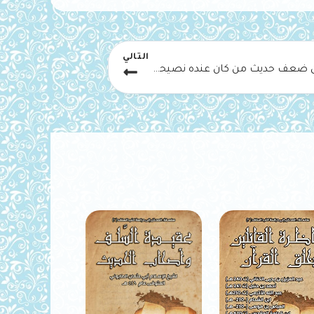
التالي
بيان ضعف حديث من كان عنده نصيحة لذي سلطان فلا يبدها له علانية