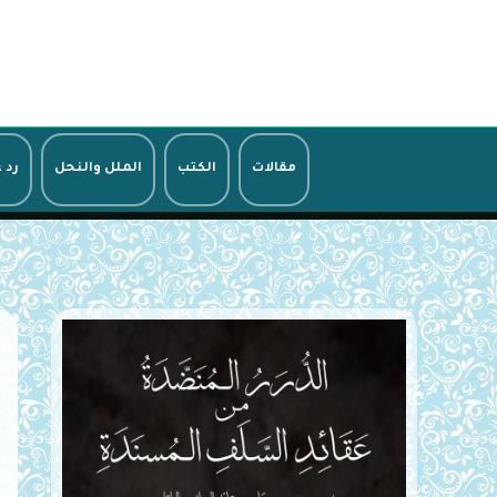
خطي
لى
لمحتوى
مقالات
الكتب
الملل والنحل
رد 