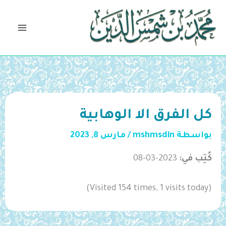
خطي
لى
لمحتوى
كل الفرق الا الوهابية
بواسطة
mshmsdin
/
مارس 8, 2023
كُتِب في:
2023-03-08
(Visited 154 times, 1 visits today)