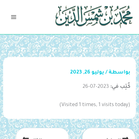
خطي
لى
لمحتوى
بواسطة
/
يوليو 26, 2023
كُتِب في:
2023-07-26
(Visited 1 times, 1 visits today)