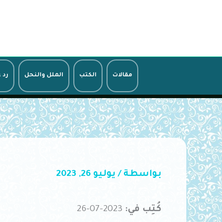
خطي
لى
لمحتوى
مقالات
الكتب
الملل والنحل
رد 
بواسطة
/
يوليو 26, 2023
كُتِب في:
2023-07-26