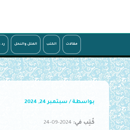
خطي
لى
لمحتوى
مقالات
الكتب
الملل والنحل
رد 
بواسطة
/
سبتمبر 24, 2024
كُتِب في:
2024-09-24