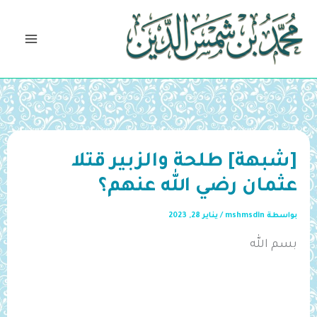
خطي
لى
لمحتوى
[شبهة] طلحة والزبير قتلا
عثمان رضي الله عنهم؟
بواسطة
mshmsdin
/
يناير 28, 2023
بسم الله