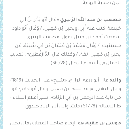
بيان صحية الرواية
مصعب بن عبد الله الزبيري
«قال أَبُو بَكْرِ بْنُ أَبي
خيثمة: كتب عنه أَبِي، ويحيى بْن مَعِين. / وَقَال أَبُو داود:
سمعت أحمد بْن حنبل يقول: ‌مصعب ‌الزبيري
‌مستثبت. / وَقَال مُحَمَّدُ بْنُ عُثْمَانَ بْنِ أَبي شَيْبَة، عَن
يحيى بْن مَعِين: ثقة. / وكذلك قال الدَّارَقُطنِيّ». تهذيب
الكمال في أسماء الرجال (28/ 36)
والده
قال أبو زرعة الرازي: «شيخ» علل الحديث (1819)
وقال الذهبي: «وقد لينه: ابن معين. وقال أبو حاتم: هو
من بابة عبد الرحمن بن أبي الزناد». سير أعلام النبلاء –
ط الرسالة (8/ 517) قلت: وابن أبي الزناد صدوق
موسى بن عقبة
، هو الإمام صاحب المغازي قال يحيى