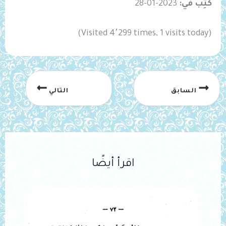
كُتِب في:
2023-01-28
(Visited 4٬299 times, 1 visits today)
السابق
التالي
اقرأ أيضًا