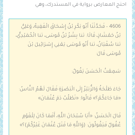
احتج المعارض برواية في المستدرك، وهي
4606 – فَحَدَّثَنَا أَبُو بَكْرِ بْنُ إِسْحَاقَ الْفَقِيهُ، وَعَلِيُّ
بْنُ حَمْشَاذٍ، قَالَا: ثنا بِشْرُ بْنُ مُوسَى، ثنا الْحُمَيْدِيُّ،
ثنا سُفْيَانُ، ثنا أَبُو مُوسَى يَعْنِي إِسْرَائِيلَ بْنَ
مُوسَى قَالَ:
سَمِعْتُ الْحَسَنَ يَقُولُ:
جَاءَ طَلْحَةُ وَالزُّبَيْرُ إِلَى الْبَصْرَةِ فَقَالَ لَهُمُ النَّاسُ:
«مَا جَاءَكُمْ؟» قَالُوا: «نَطْلُبُ دَمَ عُثْمَانَ»
قَالَ الْحَسَنُ: «أَيَا سُبْحَانَ اللَّهِ، أَفَمَا كَانَ لِلْقَوْمِ
عُقُولٌ فَيَقُولُونَ: (وَاللَّهِ ‌مَا ‌قَتَلَ ‌عُثْمَانَ ‌غَيْرُكُمْ)؟»