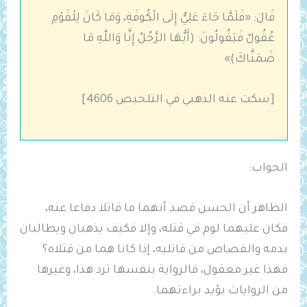
قَالَ: «فَلَمَّا جَاءَ عَلِيٌّ إِلَى الْكُوفَةِ، وَمَا كَانَ لِلْقَوْمِ
عُقُولٌ فَيَقُولُونَ: (أَيُّهَا الرَّجُلُ إِنَّا وَاللَّهِ مَا
ضَمَنَّاكَ)»
[سكت عنه الذهبي في التلخيص ‌‌4606]
الجواب:
الظاهر أن الحسن قصد أنهما ما قاتلا دفاعا عنه،
فكان عليهما لوم في قتله، وإلا فكيف يذهبان ويطالبان
بدمه والقصاص من قاتليه، إذا كانا هما من قتلاه؟
فهذا غير معقول، فالرواية بنفسها ترد هذا، وغيرها
من الروايات يؤيد براءتهما.