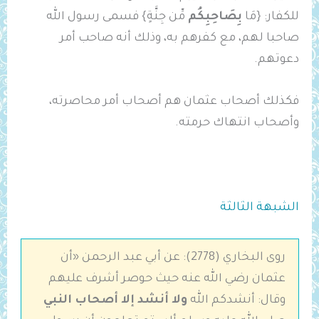
للكفار: {مَا
بِصَاحِبِكُم
مِّن جِنَّةٍ} فسمى رسول الله
صاحبا لهم، مع كفرهم به، وذلك أنه صاحب أمر
دعوتهم.
فكذلك أصحاب عثمان هم أصحاب أمر محاصرته،
وأصحاب انتهاك حرمته.
الشبهة الثالثة
روى البخاري (2778): عن ‌أبي عبد الرحمن «أن
عثمان رضي الله عنه حيث حوصر أشرف عليهم
وقال: ‌أنشدكم ‌الله ‌
ولا ‌أنشد إلا أصحاب النبي