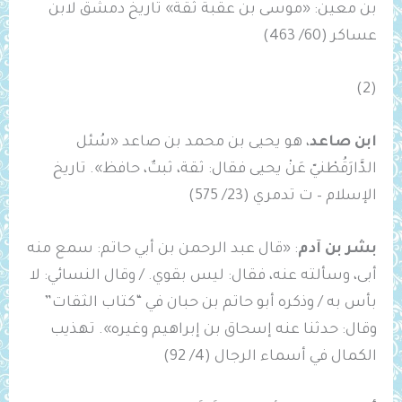
بن معين: «موسى ‌بن ‌عقبة ‌ثقة» تاريخ دمشق لابن
عساكر (60/ 463)
(2)
ابن صاعد
، هو يحيى بن محمد بن ‌صاعد «‌سُئل
‌الدَّارَقُطْنيّ ‌عَنْ ‌يحيى ‌فقال: ‌ثقة، ‌ثبتٌ، ‌حافظ». تاريخ
الإسلام – ت تدمري (23/ 575)
بشر بن آدم
: «قال عبد الرحمن بن أبي حاتم: ‌سمع ‌منه
‌أبى، ‌وسألته ‌عنه، ‌فقال: ‌ليس ‌بقوي. / وقال النسائي: لا
بأس به / وذكره أبو حاتم بن حبان في “كتاب الثقات”
وقال: حدثنا عنه إسحاق بن إبراهيم وغيره». تهذيب
الكمال في أسماء الرجال (4/ 92)