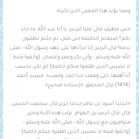
ومما يؤيد هذا المعنى الذي ذكرته:
«عن مطرف قال: قلنا للزبير: يا أبا عبد الله، ما جاء
بكم؟ ضيعتم الخليفة حتى قتل، ثم جئتم تطلبون
بدمه! قال الزبير: إنا قرأناها على عهد رسول الله – صلى
الله عليه وسلم – وأبي بكر وعمر وعثمان: {واتقوا فتنة
لا تصيبن الذين ظلموا منكم خاصة} لم نكن نحسب
أنا أهلها، حتى وقعت منا حيث وقعت». مسند أحمد
(1414) قال المحقق: «إسناده صحيح»
«حدثنا أسود بن عامر حدثنا جرير قال سمعت الحسن
قال: قال ‌الزبير بن العوام: نزلت هذه الآية ونحن
متوافرون مع رسول الله – صلى الله عليه وسلم –
{واتقوا فتنة ‌لا ‌تصيبن ‌الذين ‌ظلموا ‌منكم خاصة}