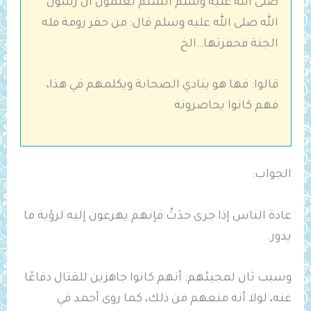
صلى الله عليه وسلم ألستم تعلمون أن رسول
الله صلى الله عليه وسلم قال: من حفر رومة فله
الجنة فحفرتها…الخ
قالوا: فها هو ينادي الصحابة ويكلمهم في هذا،
فهم كانوا يحاصرونه
الجواب:
عادة الناس إذا جرى حدَثٌ فإنهم يهرعون إليه لرؤية ما
يدور.
وسبب ثان لمجيئهم: أنهم كانوا جاهزين للقتال دفاعًا
عنه، لولا أنه منعهم من ذلك، كما روى أحمد في