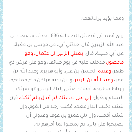
ومما يؤيد براءتهما:
روى أحمد في فضائل الصحابة 836 – حدثنا مصعب بن
عبد الله الزبيري قال: حدثني أبي، عن موسى بن عقبة،
عن أبي حبيبة، قال: ‌
بعثني ‌الزبير ‌إلى ‌عثمان، وهو
محصور،
فدخلت عليه في يوم صائف، وهو على فرش ذي
ظهر،
وعنده
الحسن بن علي، وأبو هريرة، وعبد الله بن
عمر،
وعبد الله بن الزبير
، وبين يديه مراكن ماء مملوءة،
ورياط مطرحة، فقلت: بعثني إليك الزبير وهو يقرئك
السلام ويقول:
إني على طاعتك لم أبدل ولم أنكث،
فإن
شئت دخلت الدار معك، فكنت رجلا من القوم، وإن
شئت أقمت، وإن بني عمرو بن عوف وعدوني أن
يصبحوا على بابي، ثم يمضوا لما آمرهم به.