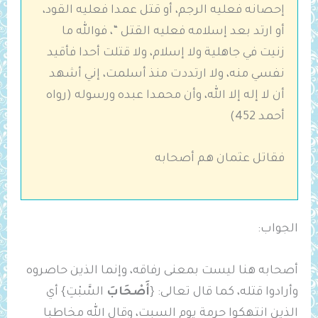
إحصانه فعليه الرجم، أو قتل عمدا فعليه القود،
أو ارتد بعد إسلامه فعليه القتل “، فوالله ما
زنيت في جاهلية ولا إسلام، ولا قتلت أحدا فأقيد
نفسي منه، ولا ارتددت منذ أسلمت، إني أشهد
أن لا إله إلا الله، وأن محمدا عبده ورسوله (رواه
أحمد 452)
فقاتل عثمان هم أصحابه
الجواب:
أصحابه هنا ليست بمعنى رفاقه، وإنما الذين حاصروه
وأرادوا قتله، كما قال تعالى: {
أَصْحَابَ
السَّبْتِ} أي
الذين انتهكوا حرمة يوم السبت، وقال الله مخاطبا