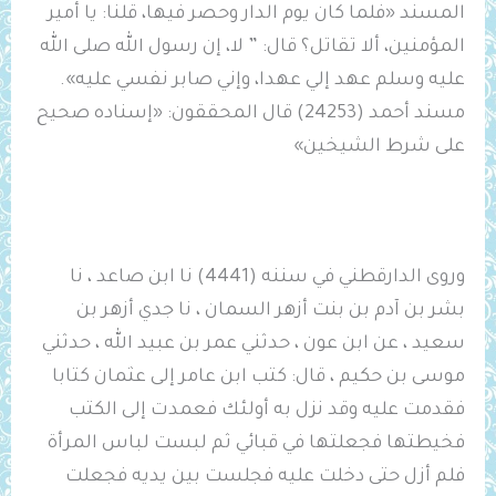
المسند «فلما كان يوم الدار وحصر فيها، قلنا: يا أمير
المؤمنين، ألا تقاتل؟ قال: ” لا، إن رسول الله صلى الله
عليه وسلم ‌عهد ‌إلي ‌عهدا، ‌وإني ‌صابر ‌نفسي ‌عليه».
مسند أحمد (24253) قال المحققون: «إسناده صحيح
على شرط الشيخين»
وروى الدارقطني في سننه (4441) نا ابن صاعد ، نا
بشر بن آدم بن بنت أزهر السمان ، نا جدي أزهر بن
سعيد ، عن ابن عون ، حدثني عمر بن عبيد الله ، حدثني
موسى بن حكيم ، قال: كتب ابن عامر إلى ‌عثمان كتابا
فقدمت عليه وقد نزل به أولئك فعمدت إلى الكتب
فخيطتها فجعلتها في قبائي ثم لبست لباس المرأة
فلم أزل حتى دخلت عليه فجلست بين يديه فجعلت