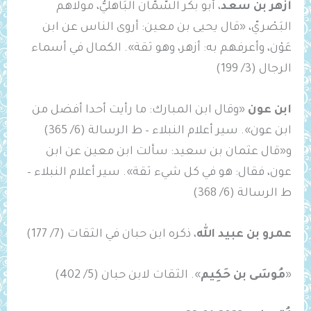
أزهر بن سعد
، أبو بكر ‌السَّمَّان البَاهليُّ، مولاهم
البَصْريّ، «قال يحيى بن معين: أروى الناس عن ابن
عَوْن، وأعرفهم به: أزهر، وهو ثقة». الكمال في أسماء
الرجال (3/ 199)
ابن عون
«وقال ابن المبارك: ما رأيت أحدا أفضل من
ابن عون». سير أعلام النبلاء – ط الرسالة (6/ 365)
و«قال عثمان بن سعيد: سألت ابن معين عن ابن
عون، فقال: هو في كل شيء ثقة». سير أعلام النبلاء –
ط الرسالة (6/ 368)
عمرو بن عبيد الله
، ذكره ابن حبان في الثقات (7/ 177)
«
مُوسَى بن حَكِيم
». الثقات لابن حبان (5/ 402)