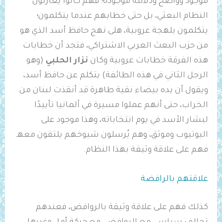
موجود وواضح ودلائله موجودة؛ فهم كانوا يغازلون
النظام البعثي، بل حتى خطابهم عندما يتكلمون؛
يتكلمون بلهجة عروبية، هلى نهج حافظ أسد الذي هو
من حزب البعث العربي الاشتراكي، فتجد أن خطابات
هذه الفرقة خطابات عروبية وكان
نزار الحلبي
(وهو
الرجل الثاني في هذه الطائفة) يتكلم عن حافظ أسد،
ويقول أن يده بيضاء نقية طاهرة قد أنقذت لبنان من
الخراب، حتى أنهم عملوا مسيرة في ألمانيا تأييدًا
لبشار الأسد في يوم انتخاباته، وهذا موجود على
اليوتيوب وموثق، وهم يُرسلون شيوخهم يلتقون معهـ
فهم على علاقة وثيقة بهذا النظام.
علاقتهم بالرافضة
كذلك فهم على علاقة وثيقة بالروافض، فعندهم