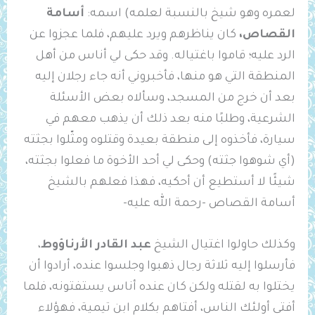
لعمره وهو شيخ بالنسبة لعلمه) اسمه:
أسامة
القصاص،
كان يناظرهم ويرد عليهم، فلما عجزوا عن
الرد عليه؛ قاموا باغتياله. وقد حكى لي أناس من أهل
المنطقة التي هو منها، فأخبروني أنه جاء رجلان إليه
بعد أن خرج من المسجد، وسألاه بعض الأسئلة
الشرعية، وطلبًا منه بعد ذلك أن يذهب معهم في
سيارة، فأخذوه إلى منطقة بعيدة وقتلوه ومثّلوا بجثته
(أي شوهوا جثته) وحكى لي أحد الأخوة ما فعلوا بجثته،
شيئًا لا أستطيع أن أحكيه، فهذا فعلهم بالشيخ
أسامة القصاص -رحمة الله عليه-
وكذلك حاولوا اغتيال الشيخ
عبد القادر الأرناؤوط
،
فأرسلوا إليه ثلاثة رجال ذهبوا وجلسوا عنده، أرادوا أن
يختلوا به لقتله ولكن كان عنده أناس يستفتونه، فلما
أفتى أولئك الناس، أفتاهم بكلام ابن تيمية، فهؤلاء