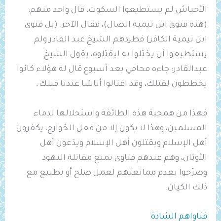
الأحباش لم يستطيعوا السكوت، قال واحد منهم:
(هذه فتوى ابن تيمية الضال)، فقال الآخر: (بل فتوى
ابن تيمية الكافر) فطردهم الشيخ عبد القادر ولم
يستطيعوا أن يختلوا به ليقتلوه، يقول الشيخ
عبدالقادر: جاءه محامي بعد أسبوع قال له هؤلاء كانوا
يخططون لقتلك، وقد اغتالوا أناسًا عندنا قبلك.
فهذا من همجية هذه الطائفة واستحلالها لدماء
المسلمين، وهذا لا يكون إلا من فعل الخوارج، يكفرون
أهل الإسلام ويقتلون أهل الإسلام ويدَعون أهل
الأوثان، وهم عندهم فتاوى بمنع مقاتلة اليهود
وصرّحوا بعدم ممانعتهم لعمل صلح أو تطبيع مع
ذلك الكيان.
فتاواهم الشاذة