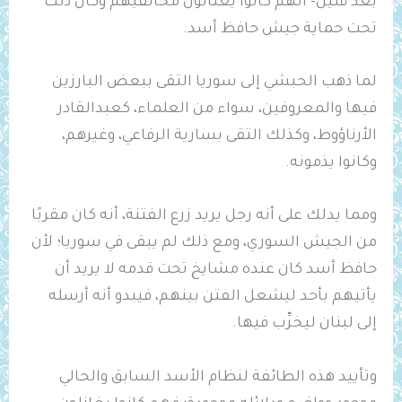
بعد قليل- أنهم كانوا يغتالون مخالفيهم وكان ذلك
تحت حماية جيش حافظ أسد.
لما ذهب الحبشي إلى سوريا التقى ببعض البارزين
فيها والمعروفين، سواء من العلماء، كعبدالقادر
الأرناؤوط، وكذلك التقى بسارية الرفاعي، وغيرهم،
وكانوا يذمونه.
ومما يدلك على أنه رجل يريد زرع الفتنة، أنه كان مقربًا
من الجيش السوري، ومع ذلك لم يبقى في سوريا؛ لأن
حافظ أسد كان عنده مشايخ تحت قدمه لا يريد أن
يأتيهم بأحد ليشعل الفتن بينهم، فيبدو أنه أرسله
إلى لبنان ليخرِّب فيها.
وتأييد هذه الطائفة لنظام الأسد السابق والحالي