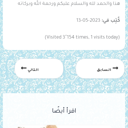
هذا والحمد لله والسلام عليكم ورحمة الله وبركاته
كُتِب في:
2023-05-13
(Visited 3٬154 times, 1 visits today)
السابق
التالي
اقرأ أيضًا