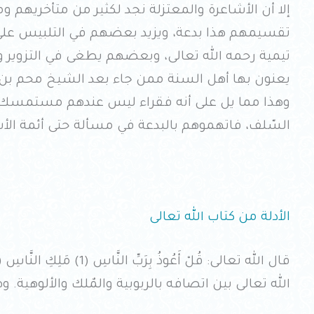
إلا أن الأشاعرة والمعتزلة نجد لكثير من متأخريهم 
تقسيمهم هذا بدعة، ويزيد بعضهم في التلبيس على ا
تيمية رحمه الله تعالى، وبعضهم يطغى في التزوير وي
وهذا مما يل على أنه فقراء ليس عندهم مستمسك 
السّلف، فاتهموهم بالبدعة في مسألة حتى أئمة الأ
الأدلة من كتاب الله تعالى
قال الله تعالى: قُلْ أَعُوذُ بِرَبِّ النَّاسِ (1) مَلِكِ النَّاسِ (2) إِلَهِ النَّاسِ —
الله تعالى بين اتصافه بالربوبية والمٌلك والألوهية. و