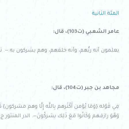
المئة الثانية
عامر الشعبي (ت103)، قال:
يعلمون أنه ربُّهم، وأنه خلقهم، وهم يشركون به.—. تفسير ا
مجاهد بن جبر (ت104)، قال:
فِي قَوْله {وَمَا يُؤمن أَكْثَرهم بِاللَّه إِلَّا وهم مشركون} 
وَهُوَ رازقهم وَكَانُوا مَعَ ذَلِك يشركُونَ—. الدر المنثور ج4 ص593 .