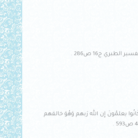
لطبري ج16 ص286 .
كَانُوا يعلمُونَ إِن الله رَبهم وَهُوَ خالقهم