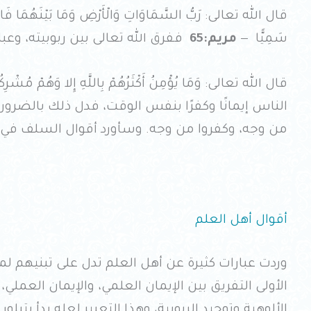
قال الله تعالى: رَبُّ السَّمَاوَاتِ وَالْأَرْضِ وَمَا بَيْنَهُمَا فَاعْبُد
سَمِيًّا —
مريم:65
ففرق الله تعالى بين ربوبيته، وعبا
قال الله تعالى: وَمَا يُؤْمِنُ أَكْثَرُهُمْ بِاللَّهِ إِلا وَهُمْ مُشْر
الناس إيمانًا وكفرًا بنفس الوقت، فدل ذلك بالضرور
من وجه، وكفروا من وجه. وسأورد أقوال السلف في ه
أقوال أهل العلم
وردت عبارات كثيرة عن أهل العلم تدل على تبنيهم ل
الأولى التفريق بين الإيمان العلمي، والإيمان العملي،
الألوهية وتوحيد الربوبية، وهذا التعبير لعله بدأ يتبلو