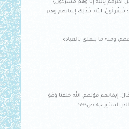
من أَكْثَرهم بِاللَّه إِلَّا وهم مشركون}
يَقُولُونَ: الله. فَذَلِك إِيمَانهم وهم
م، ومنه ما يتعلق بالعبادة.
الَ: إِيمَانهم قَوْلهم: الله خلقنَا وَهُوَ
لمنثور ج4 ص593 .