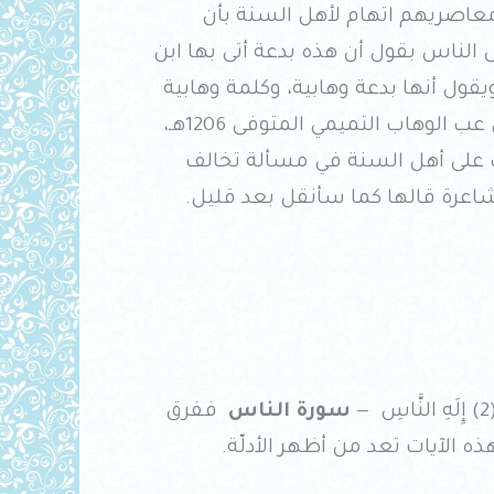
ومعاصريهم اتهام لأهل السنة بأن
لناس بقول أن هذه بدعة أتى بها ابن
قول أنها بدعة وهابية، وكلمة وهابية
يعنون بها أهل السنة ممن جاء بعد الشيخ محم بن عب الوهاب التميمي المتوفى 1206هـ،
على أهل السنة في مسألة تخالف
شاعرة قالها كما سأنقل بعد قليل.
سورة الناس
ففرق
هذه الآيات تعد من أظهر الأدلّة.