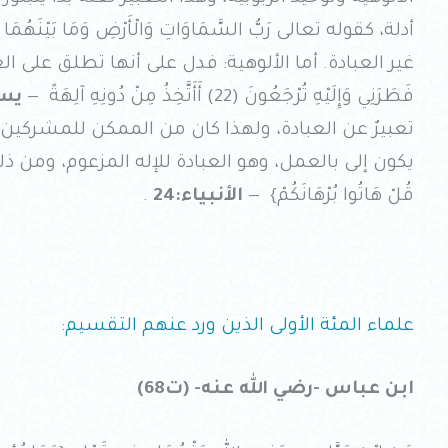
أدلة، كقوله تعالى رَبُّ السَّمَاوَاتِ وَالْأَرْضِ وَمَا بَيْنَهُمَا ف
غير العبادة. أما الألوهية: فدل على أنها تطلق على العبادة عد
فَطَرَنِي وَإِلَيْهِ تُرْجَعُونَ (22) أَأَتَّخِذُ مِنْ دُونِهِ آلِهَةً —
يس:
تعبيرٌ عن العبادة، ولهذا كان من الممكن للمشركين اتخ
يكون إلى بالعمل، وهو العبادة للإله المزعوم، ومن ذلك قوله ت
قُلْ هَاتُوا بُرْهَانَكُمْ} —
الأنبياء:24
.
علماء المئة الأولى الذين ورد عنهم التقسيم:
ابن عباس -رضي الله عنه- (ت68)