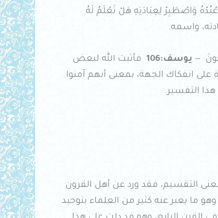
ْهُ وَاصْطَبِرْ لِعِبَادَتِهِ هَلْ تَعْلَمُ لَهُ
دته، واسمه.
ِكُونَ —
يوسف:106
فأثبت الله لبعض
ة على انفكاك الجهة، بمعنى أنهم آمنوا
ذا التفسير.
معنى التقسيم، فقد ورد عن أهل القرون
 وهو ما يعبر عنه كثير من العلماء بتوحيد
ر في القرن الرابع، وهو قد دلت على هذا