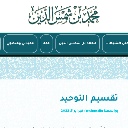
على الشبهات
محمد بن شمس الدين
فقه
عقيدتي ومنهجي
تقسيم التوحيد
بواسطة
mshmsdin
/
فبراير 5, 2022