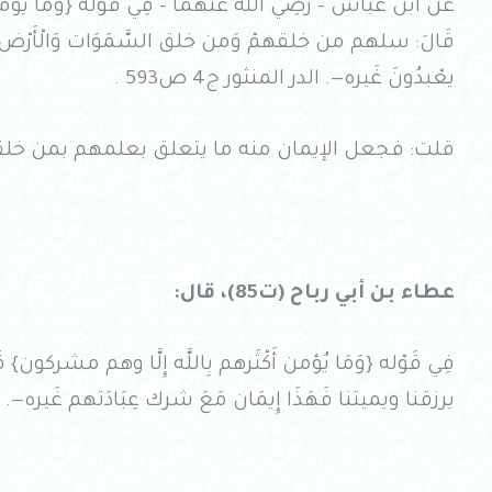
عَن ابْن عَبَّاس – رَضِي الله عَنْهُمَا – فِي قَوْله {وَمَا يُؤ
قَالَ: سلهم من خلقهمْ وَمن خلق السَّمَوَات وَالْأَرْض؛ فَ
يعْبدُونَ غَيره—. الدر المنثور ج4 ص593 .
قلت: فجعل الإيمان منه ما يتعلق بعلمهم بمن خلقه
عطاء بن أبي رباح (ت85)، قال:
فِي قَوْله {وَمَا يُؤمن أَكْثَرهم بِاللَّه إِلَّا وهم مشركون} قَ
يرزقنا ويميتنا فَهَذَا إِيمَان مَعَ شرك عِبَادَتهم غَيره—. الدر ا