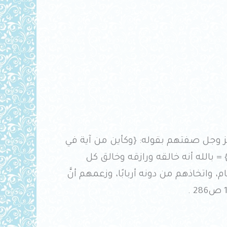
فَ عز وجل صفتهم بقوله: {وكأين من آية في
بالله أنه خالقه ورازقه وخالق كل
واتخاذهم من دونه أربابًا، وزعمهم أنَّ