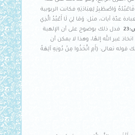
َاعْبُدْهُ وَاصْطَبِرْ لِعِبَادَتِهِ فكانت الربوبية
ّة آيات، مثل: وَمَا لِيَ لَا أَعْبُدُ الَّذِي
23
فدل ذلك بوضوح على أن الإلهية
اذ غير الله إلهًا، وهذا لا يمكن أن
عالى: {أَمِ اتَّخَذُوا مِنْ دُونِهِ آلِهَةً