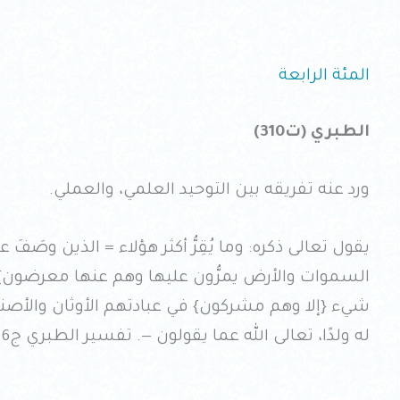
المئة الرابعة
الطبري (ت310)
ورد عنه تفريقه بين التوحيد العلمي، والعملي.
يقول تعالى ذكره: وما يُقِرُّ أكثر هؤلاء = الذين وصَ
السموات والأرض يمرُّون عليها وهم عنها معرضون} = 
شيء {إلا وهم مشركون} في عبادتهم الأوثان والأصنام، 
له ولدًا، تعالى الله عما يقولون —. تفسير الطبري ج16 ص286 .