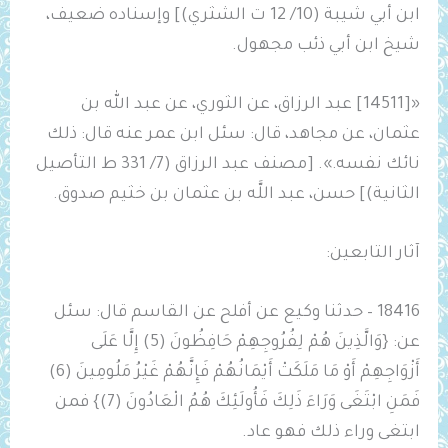
ابن أبي شيبة (10/ 12 ت الشثري)] وإسناده ضعيف،
شيخ ابن أبي ذئب مجهول.
«[14511] عبد الرزاق، عن الثوري، عن عبد الله بن
عثمان، عن مجاهد، قال: سئل ابن عمر عنه قال: ذلك
نائك نفسه.». [مصنف عبد الرزاق (7/ 331 ط التأصيل
الثانية)] حسن، عبد ‌اللَّه ‌بن ‌عثمان ‌بن ‌خثيم صدوق.
آثار التابعين:
18416 – حدثنا وكيع عن أفلح عن القاسم قال: سئل
عن: {وَالَّذِينَ هُمْ لِفُرُوجِهِمْ حَافِظُونَ (5) إِلَّا عَلَى
أَزْوَاجِهِمْ أَوْ مَا مَلَكَتْ أَيْمَانُهُمْ فَإِنَّهُمْ غَيْرُ مَلُومِينَ (6)
فَمَنِ ابْتَغَى وَرَاءَ ذَلِكَ فَأُولَئِكَ هُمُ الْعَادُونَ (7)} فمن
ابتغى وراء ذلك فهو عاد.