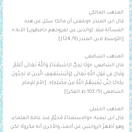
المذهب المالكي
قال ابن المنذر: «وبلغني أن ‌مالكا سئل عن هذه
المسألة فتلا: {والذين عن لفروجهم حافظون} الآية.».
[الأوسط لابن المنذر (9/ 124)]
المذهب الشافعي
قال الشافعي: «وَلَا يَحِلُّ ‌الِاسْتِمْنَاءُ وَاَللَّهُ تَعَالَى أَعْلَمُ
وَقَالَ فِي قَوْلِ اللَّهِ تَعَالَى {وَلْيَسْتَعْفِفِ الَّذِينَ لا يَجِدُونَ
نِكَاحًا حَتَّى يُغْنِيَهُمُ اللَّهُ مِنْ فَضْلِهِ}». [الأم للإمام
الشافعي (5/ 102 ط الفكر)]
المذهب الحنبلي
قال ابن تيمية: «‌‌‌والاستمناءُ مُحرَّمٌ عندَ عامةِ العلماءِ،
وهو أظهرُ الروايتينِ عن أحمدَ، والأخرى أنه مكروهٌ؛ لكن