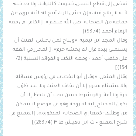
تفضي إلى قطع النسل، فحرمت كاللواط، ولا حد فيه؛
لأنه لا إيلاج فيه، فإن خشي الزنا، أبيح له؛ لأنه يروى عن
جماعة من الصحابة رضي الله عنهم.». [الكافي في فقه
الإمام أحمد (4/ 93)]
وقال المجد ابن تيمية: «ويباح لمن يخشى العنت أن
‌يستمنى بيده فإن لم يخشه حرم». [المحرر في الفقه
على مذهب أحمد – ومعه النكت والفوائد السنية (2/
154)]
وقال المنجى: «وقال أبو الخطاب في رؤوس مسائله:
‌والاستمناء محرم إلا أن يخاف العنت ولا يجد طَوْل
حرة ولا أمة. وهو شرط حسن يجب أن يلحظ إلا أن
يكون المحتاج إليه له زوجة وهو في موضع لا يتمكن
من وطئها؛ كمغازي الصحابة المذكورة.». [الممتع في
شرح المقنع – ت ابن دهيش ط ٣ (4/ 283)]