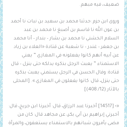
ضعيف، فيه مبهم.
وروى ابن حزم :حدثنا محمد بن سعيد بن نبات نا أحمد
بن عون الله نا قاسم بن أصبغ نا محمد بن عبد
السلام الخشني نا محمد بن بشار – بندار – أنا محمد
بن جعفر – غندر – نا شعبة عن قتادة «العلاء بن زياد
عن أبيه أنهم كانوا يفعلونه في المغازي ” يعني
الاستمناء ” يعبث الرجل بذكره يدلكه حتى ينزل – قال
قتادة: وقال الحسن في الرجل يستمني يعبث بذكره
حتى ينزل، قال: كانوا يفعلون في المغازي.». [المحلى
بالآثار (12/ 408)]
«• [14517] أخبرنا عبد الرزاق، قال: أخبرنا ابن جريج، قال:
أخبرني إبراهيم بن أبي بكر، عن مجاهد قال: كان من
مضى يأمرون شبانهم بالاستمناء يستعفون، والمرأة