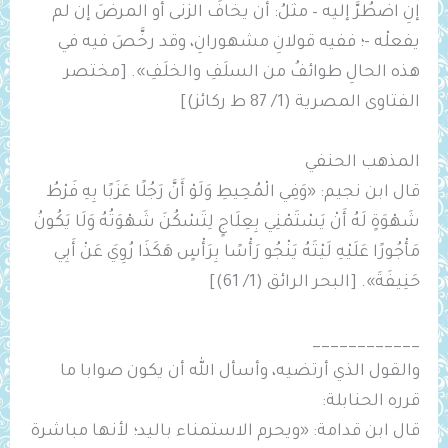
إنِ اضطُرَّ إليه – مثلُ: أن يخافَ الزنى أو المرضَ إن لم
يفعلْه -؛ ففيه قولانِ مشهورانِ، وقد رخَّصَ فيه في
هذه الحالِ طوائفُ من السلَفِ والخلَفِ». [مختصر
الفتاوى المصرية (1/ 87 ط ركائز)]
المذهب الحنفي
قال ابن نجيم: «وَفِي الْمُحِيطِ وَلَوْ أَنَّ رَجُلًا عَزَبًا بِهِ فَرْطُ
شَهْوَةٍ لَهُ أَنْ ‌يَسْتَمْنِي بِعِلَاجٍ لِتَسْكُنَ شَهْوَتُهُ وَلَا يَكُونُ
مَأْجُورًا عَلَيْهِ لَيْتَهُ يَنْجُو رَأْسًا بِرَأْسٍ هَكَذَا رُوِيَ عَنْ أَبِي
حَنِيفَةَ». [البحر الرائق (1/ 61)]
____________
والقول الذي أرتضيه، وأسأل الله أن يكون صوابا ما
قرره الحنابلة:
قال ابن قدامة: «ويحرم ‌الاستمناء باليد؛ لأنها مباشرة