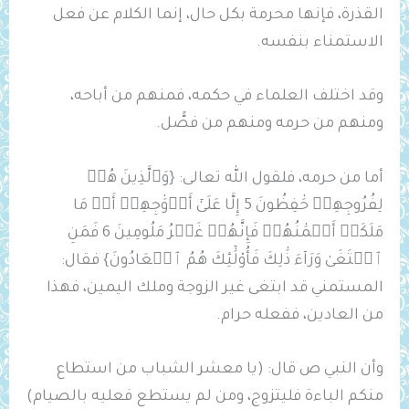
القذرة، فإنها محرمة بكل حال، إنما الكلام عن فعل
الاستمناء بنفسه.
وقد اختلف العلماء في حكمه، فمنهم من أباحه،
ومنهم من حرمه ومنهم من فصًّل.
أما من حرمه، فلقول الله تعالى: {وَٱلَّذِينَ هُمۡ
لِفُرُوجِهِمۡ حَٰفِظُونَ 5 إِلَّا عَلَىٰٓ أَزۡوَٰجِهِمۡ أَوۡ مَا
مَلَكَتۡ أَيۡمَٰنُهُمۡ فَإِنَّهُمۡ غَيۡرُ مَلُومِينَ 6 فَمَنِ
ٱبۡتَغَىٰ وَرَآءَ ذَٰلِكَ فَأُوْلَٰٓئِكَ هُمُ ٱلۡعَادُونَ} فقال:
المستمني قد ابتغى غير الزوجة وملك اليمين، فهذا
من العادين، ففعله حرام.
وأن النبي ص قال: (يا معشر الشباب من استطاع
منكم الباءة فليتزوج، ومن لم يستطع فعليه بالصيام)