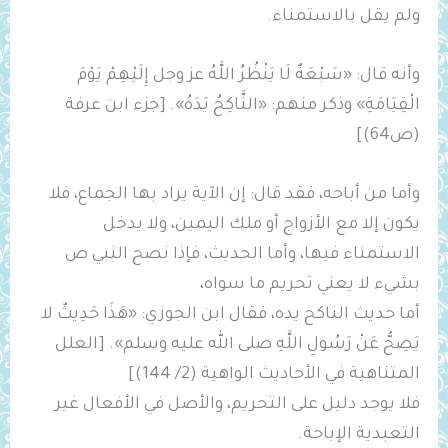
ولم يقل بالاستمناء.
وأنه قال: «سَبْعَةٌ لَا يَنْظُرُ اللَّهُ عز وجل إِلَيْهِمْ يَوْمَ
الْقِيَامَةِ» وذكر منهم: «‌النَّاكِحُ ‌يَدَهُ». [جزء ابن عرفة
(ص64)]
وأما من أباحه، فقد قال: إن الآية يراد بها الجماع، فلا
يكون إلا مع الأزواج أو ملك اليمين، ولا يدخل
الاستمناء فيها، وأما الحديث، فإذا نصح النبي ص
بشيء لا يعني تحريم ما سواه،
أما حديث الناكح يده، فقال ابن الجوزي: «هَذَا حَدِيثٌ لا
يَصِحُّ عَنْ رَسُولِ اللَّهِ صلى الله عليه وسلم». [العلل
المتناهية في الأحاديث الواهية (2/ 144)]
فلا يوجد دليل على التحريم، والأصل في الأفعال غير
التعبدية الإباحة.