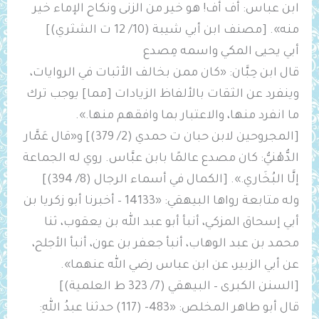
ابن عباس: أف أف! هو خير من الزنى ونكاح الإماء خير
منه». [مصنف ابن أبي شيبة (10/ 12 ت الشثري)]
أبي يحيى المكي واسمه مِصدع
قال ابن حِبَّان: «كان ممن بخالف الأثبات في الروايات،
وينفرد عن الثقات بالألفاظ الزيادات [مما] يوجب ترك
ما انفرد منها، والاعتبار بما وافقهم منها.».
[المجروحين لابن حبان ت حمدي (2/ 379)] و«قال عَمَّار
الدُّهْنيُّ: كان ‌مصدع عالمًا بابن عبَّاس. روي له الجماعة
إلَّا البُخَاري.». [الكمال في أسماء الرجال (8/ 394)]
وله متابعة رواها البيهقي: «14133 – أخبرنا أبو زكريا بن
أبي إسحاق المزكي، أنبأ أبو عبد الله بن يعقوب، ثنا
محمد بن عبد الوهاب، أنبأ جعفر بن عون، أنبأ الأجلح،
عن أبي الزبير، عن ابن عباس رضي الله عنهما».
[السنن الكبرى – البيهقي (7/ 323 ط العلمية)]
قال أبو طاهر المخلص: «483- (117) حدثنا عبدُ اللهِ: