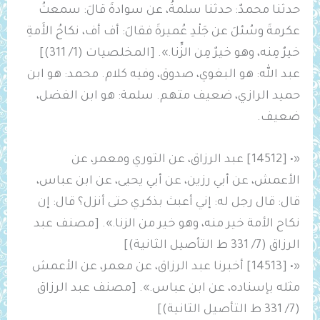
حدثنا محمدٌ: حدثنا سلمةُ، عن سوادةَ قالَ: سمعتُ
عكرمةَ وسُئلَ عن ‌جَلْدِ ‌عُميرةَ فقالَ: أف أف، نكاحُ الأَمةِ
خيرٌ مِنه، وهو خيرٌ مِن الزِّنا.». [المخلصيات (1/ 311)]
عبد الله: هو البغوي، صدوق، وفيه كلام. ‌محمد: هو ابن
حميد الرازي، ضعيف متهم. سلمة: هو ابن الفضل،
ضعيف.
«• [14512] عبد الرزاق، عن الثوري ومعمر، عن
الأعمش، عن أبي رزين، عن أبي يحيى، عن ابن عباس،
قال: قال رجل له: إني أعبث بذكري حتى أنزل؟ قال: إن
نكاح الأمة خير منه، وهو خير من الزنا.». [مصنف عبد
الرزاق (7/ 331 ط التأصيل الثانية)]
«• [14513] أخبرنا عبد الرزاق، عن معمر، عن الأعمش
مثله بإسناده، عن ابن عباس.». [مصنف عبد الرزاق
(7/ 331 ط التأصيل الثانية)]