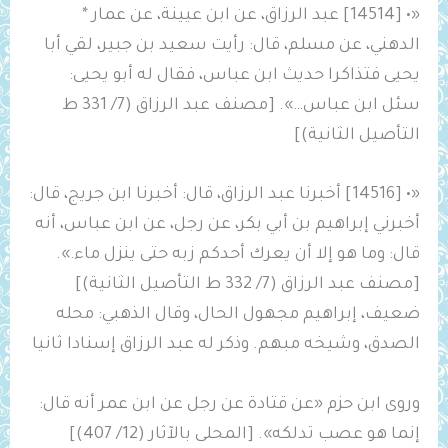
«• [14514] عبد الرزاق، عن ابن عيينة، عن عمار *
الدهني، عن مسلم، قال: رأيت سعيد بن جبير، لقي أبا
يحيى فتذاكرا حديث ابن عباس، فقال له أبو يحيى:
سئل ابن عباس…». [مصنف عبد الرزاق (7/ 331 ط
التأصيل الثانية)]
«• [14516] أخبرنا عبد الرزاق، قال: أخبرنا ابن جريج، قال:
أخبرني إبراهيم بن أبي بكر، عن رجل، عن ابن عباس، أنه
قال: وما هو إلا أن يعرك أحدكم زبه حتى ينزل ماء.».
[مصنف عبد الرزاق (7/ 332 ط التأصيل الثانية)]
ضعيف، إبراهيم مجهول الحال، وقال الذهبي: محله
الصدق، وشيخه مبهم. وذكر له عبد الرزاق إسنادا ثانيا
وروى ابن حزم «عن قتادة عن رجل عن ابن عمر أنه قال:
إنما هو عصب تدلكه». [المحلى بالآثار (12/ 407)]