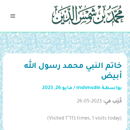
خطي
لى
لمحتوى
خاتم النبي محمد رسول الله
أبيض
بواسطة
mshmsdin
/
مايو 26, 2023
كُتِب في:
2023-05-26
(Visited 1٬113 times, 1 visits today)