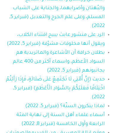
والبُهتان وأضرابهما، والجناية على الشباب
المسلم، وعلى علم الجرح والتعديل (فبراير 5,
2022)
الرد على منشور عابث يبيح اقتناء الكلاب،
ويقول أنها مخلوقات مشرّفة (فبراير 5, 2022)
بطلان خرافة أن الأشاعرة والماتريدية هم
السواد الأعظم، واسماء أكثر من 400 عالم
يجانبونهم (فبراير 5, 2022)
حديث (إِنَّ أُمَّتِي لَا تَجْتَمِعُ عَلَى ضَلَالَةٍ، فَإِذَا رَأَيْتُمُ
اخْتِلَافًا فَعَلَيْكُمْ بِالسَّوَادِ الْأَعْظَمِ) (فبراير 5,
2022)
لماذا ينكرون السنّة؟ (فبراير 5, 2022)
أسماء علماء أهل السنة إلى نهاية المئة
الرابعة وأول الخامسة (فبراير 8, 2022)