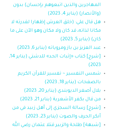
المهاجرين والذين اتبعوهم بإحسان) بدون
(والأنصار) (يناير 4, 2023)
هل قال علي: (خلق العرش إظهارا لقدرته لا
مكانا لذاته، قد ‌كان ‌ولا ‌مكان وهو الآن على ما
كان) (يناير 5, 2023)
عبد العزيز بن باز ومروياته (يناير 6, 2023)
[شرح] كتاب «إثبات الحد» للدشتي (يناير 14,
2023)
شمس التفسير ~ تفسير للقرآن الكريم
بالصفحات (يناير 18, 2023)
بلال أصغر الديوبندي (يناير 20, 2023)
من قال بكفر الأشعرية (يناير 21, 2023)
[شرح] رسالة السجزي إلى أهل زبيد في من
أنكر الحرف والصوت (يناير 23, 2023)
[شبهة] طلحة والزبير قتلا عثمان رضي الله