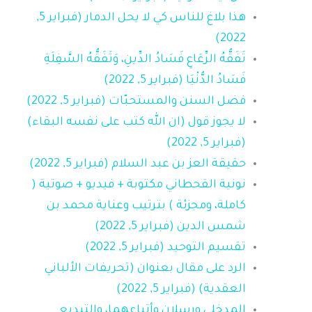
هذا بلاغ للناس كي لا يحل الدمار (فبراير 5,
2022)
تَفَقُّهُ الرِّعَاعِ فَسَادُ الدِّينِ، وَتَفَقُّهُ السَّفِلَةِ
فَسَادُ الدُّنْيَا (فبراير 5, 2022)
فضل السنن والمستحبّات (فبراير 5, 2022)
لا يجوز قول (ان الله كتب على نفسه البقاء)
(فبراير 5, 2022)
حقيقة العز بن عبد السلام (فبراير 5, 2022)
نونية القحطاني مكتوبة + فيديو + صوتية (
كاملة، ومجزئة ) بترتيب وعناية محمد بن
شمس الدين (فبراير 5, 2022)
تقسيم التوحيد (فبراير 5, 2022)
الرد على مقال بعنوان (تحريفات الألباني
العقدية) (فبراير 5, 2022)
المدخلي ورسلان وأتباعهما، والتبديع