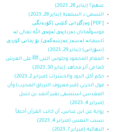
عنهم؟ (يناير 28, 2023)
التسمي بـ السلفية (يناير 28, 2023)
‎[PDF] وەرگێرانی کتێبی (کۆدەنگی
موسوڵمانان دەربارەی ئەوەی الله تعالى لە
ئاسمانە لەسەر عەرشەکەی) بۆ زمانی کوردی
(سۆرانی) (يناير 29, 2023)
المقام المحمود وجلوس النبي ﷺ على العرش
كما في أثر مجاهد (يناير 30, 2023)
حكم أكل الدود والحشرات (فبراير 2, 2023)
قول الحربي (قبر معروف الترياق المجرب) وأن
المقدسي استشفى بقبر أحمد بن حنبل
(فبراير 4, 2023)
رواية عن ابن ‌عباس، أن كاتب القرآن أخطأ
بسبب النعس (فبراير 4, 2023)
البهائية (فبراير 7, 2023)