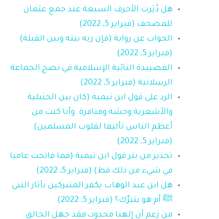
هل دُثِرت الأحرف السبعة عند جمع عثمان
للمصحف (فبراير 5, 2022)
الجواب عن رواية (فإن ربه بينه وبين القبلة)
(فبراير 5, 2022)
القصييدة التائية الإسلامية في نصح الجماعة
الرسلانية (فبراير 5, 2022)
الرد على قول ابن تيمية (كان بين الحنبلية
والأشعرية وحشة ومنافرة. وأنا كنت من
أعظم الناس تأليفا لقلوب المسلمين)
(فبراير 5, 2022)
تحذير من بتر قول ابن تيمية (فما فاتحت عاميا
في شيء من ذلك قط) (فبراير 5, 2022)
هل ابن عبد الوهاب يكفر المتبركين بآثار النبي
ﷺ أم هو يتبرَّك؟ (فبراير 5, 2022)
من زعم أن إلهنا محدود، فقد جهل الخالق