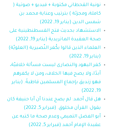
نونية القحطاني مكتوبة + فيديو + صوتية (
كاملة، ومجزئة ) بترتيب وعناية محمد بن
شمس الدين (يناير 19, 2022)
الاستشهاد بحديث فتح القسطنطينية على
صحة العقيدة الماتريدية (يناير 19, 2022)
العلماء الذين قالوا بكُفر النّصيرية (العلويّة)
(يناير 19, 2022)
كفر اليهود والنصارى ليست مسألة خلافيّة،
أبدًا، ولا يصح فيها الخلاف، ومن لا يكفرهم
فهو زنديق بإجماع المسلمين قاطبةً. (يناير
19, 2022)
هل قال أحمد: لم يصح عندنا أن أبا حنيفة كان
يقول: القرآن مخلوق. (فبراير 5, 2022)
أبو الفضل التميمي وعدم صحة ما كتبه عن
عقيدة الإمام أحمد (فبراير 5, 2022)