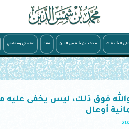
على الشبهات
محمد بن شمس الدين
فقه
عقيدتي ومنهجي
الله فوق ذلك، ليس يخفى عليه م
نية ‌أوعال