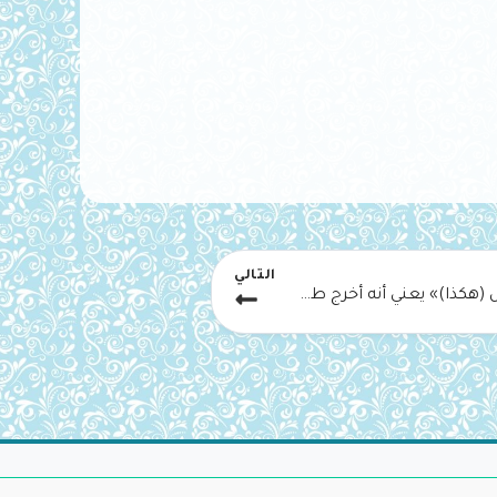
التالي
فلما تجلى ربه للجبل﴾ قال: «قال (هكذا)» يعني أنه أخرج طرف الخنصر