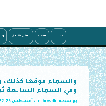
خطي
لى
لمحتوى
مقالات
الكتب
الملل والنحل
رد 
والسماء فوقها كذلك، و
وفي السماء السابعة ثما
بواسطة
mshmsdin
/
أغسطس 26, 2022