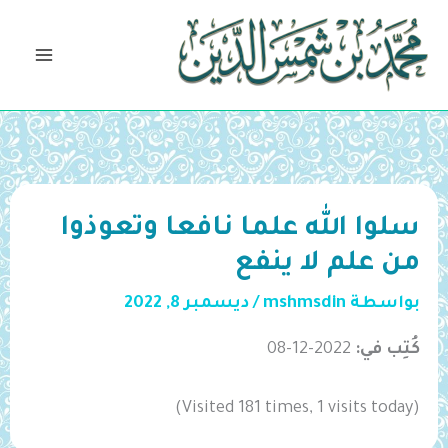
خطي
لى
لمحتوى
سلوا الله علما نافعا وتعوذوا
من علم لا ينفع
بواسطة
mshmsdin
/
ديسمبر 8, 2022
كُتِب في:
2022-12-08
(Visited 181 times, 1 visits today)