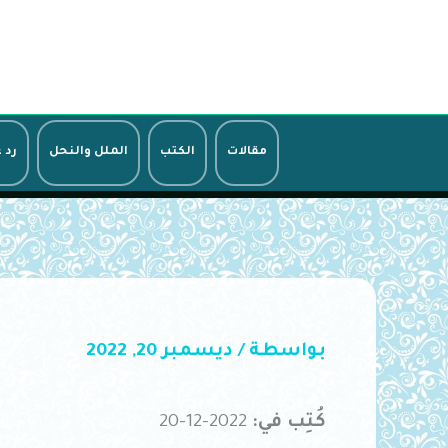
خطي
لى
لمحتوى
مقالات
الكتب
الملل والنحل
رد 
بواسطة
/
ديسمبر 20, 2022
كُتِب في:
2022-12-20