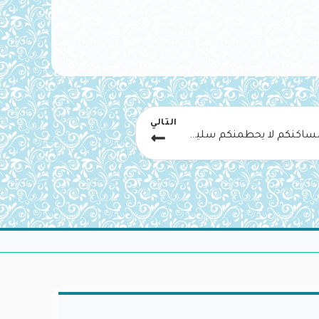
التالي
قالت نملة يا أيها النمل ادخلوا مساكنكم لا يحطمنكم سليمان وجنوده وهم لا يشعرون