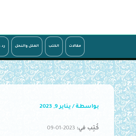
خطي
لى
لمحتوى
مقالات
الكتب
الملل والنحل
رد 
بواسطة
/
يناير 9, 2023
كُتِب في:
2023-01-09