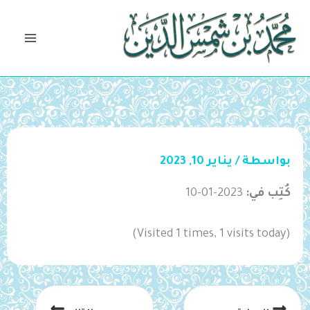
خطي
لى
لمحتوى
بواسطة
/
يناير 10, 2023
كُتِب في:
2023-01-10
(Visited 1 times, 1 visits today)