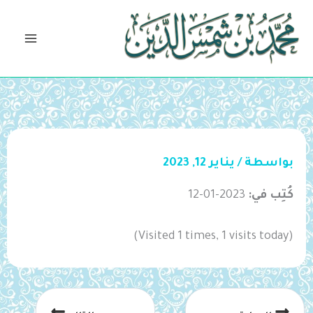
خطي
لى
لمحتوى
بواسطة
/
يناير 12, 2023
كُتِب في:
2023-01-12
(Visited 1 times, 1 visits today)