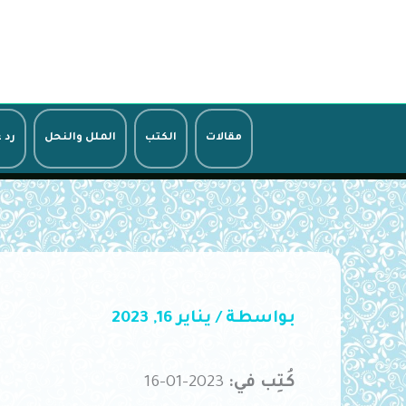
خطي
لى
لمحتوى
مقالات
الكتب
الملل والنحل
رد 
بواسطة
/
يناير 16, 2023
كُتِب في:
2023-01-16