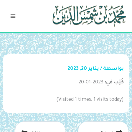
خطي
لى
لمحتوى
بواسطة
/
يناير 20, 2023
كُتِب في:
2023-01-20
(Visited 1 times, 1 visits today)