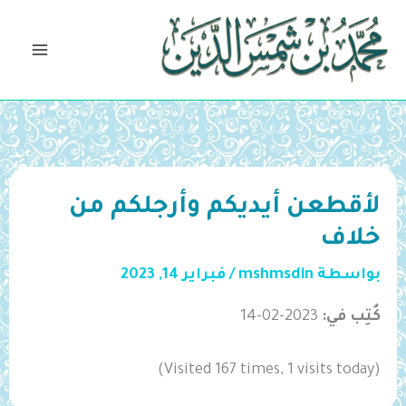
خطي
لى
لمحتوى
لأقطعن أيديكم وأرجلكم من
خلاف
بواسطة
mshmsdin
/
فبراير 14, 2023
كُتِب في:
2023-02-14
(Visited 167 times, 1 visits today)