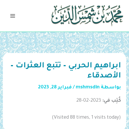
خطي
لى
لمحتوى
ابراهيم الحربي – تتبع العثرات –
الأصدقاء
بواسطة
mshmsdin
/
فبراير 28, 2023
كُتِب في:
2023-02-28
(Visited 88 times, 1 visits today)