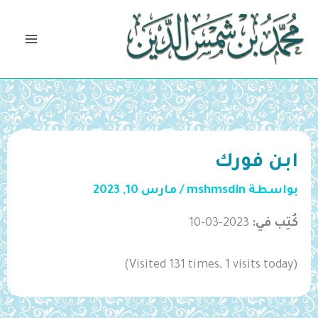
خطي
لى
لمحتوى
ابن فورك
بواسطة
mshmsdin
/
مارس 10, 2023
كُتِب في:
2023-03-10
(Visited 131 times, 1 visits today)