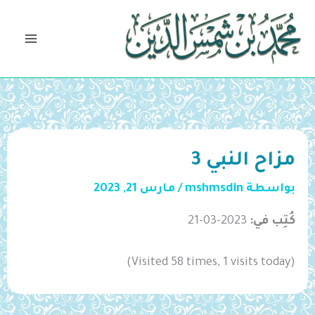
خطي
لى
لمحتوى
مزاح النبي 3
بواسطة
mshmsdin
/
مارس 21, 2023
كُتِب في:
2023-03-21
(Visited 58 times, 1 visits today)