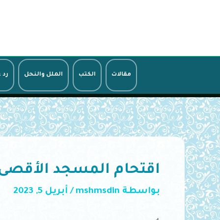
خطي
لى
لمحتوى
مقالات
الكتب
الملل والنحل
رد 
اقتحام المسجد الأقصى
بواسطة
mshmsdin
/
أبريل 5, 2023