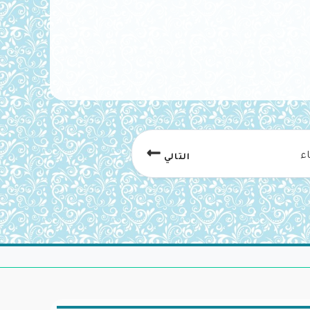
ء
التالي