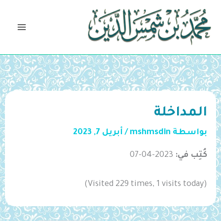
خطي
لى
لمحتوى
المداخلة
بواسطة
mshmsdin
/
أبريل 7, 2023
كُتِب في:
2023-04-07
(Visited 229 times, 1 visits today)