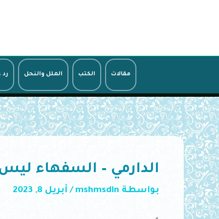
خطي
لى
لمحتوى
مقالات
الكتب
الملل والنحل
رد 
الدارمي – السفهاء ليس 
بواسطة
mshmsdin
/
أبريل 8, 2023