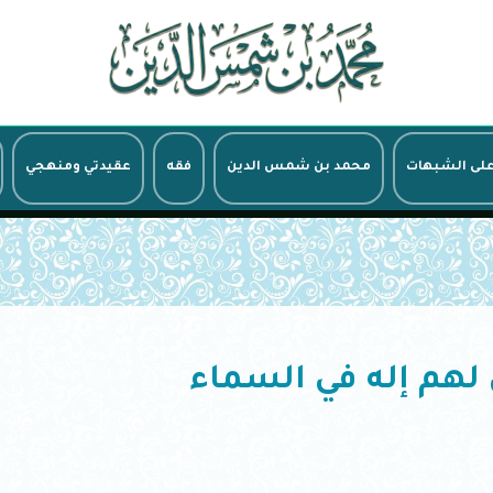
على الشبهات
محمد بن شمس الدين
فقه
عقيدتي ومنهجي
لهم إله في السماء