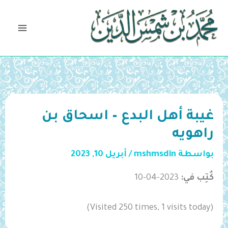
خطي
لى
لمحتوى
غيبة أهل البدع – اسحاق بن
راهويه
بواسطة
mshmsdin
/
أبريل 10, 2023
كُتِب في:
2023-04-10
(Visited 250 times, 1 visits today)