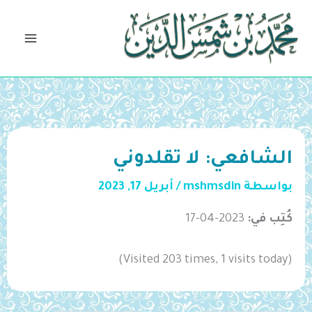
خطي
لى
لمحتوى
الشافعي: لا تقلدوني
بواسطة
mshmsdin
/
أبريل 17, 2023
كُتِب في:
2023-04-17
(Visited 203 times, 1 visits today)