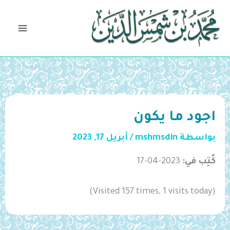
خطي
لى
لمحتوى
اجود ما يكون
بواسطة
mshmsdin
/
أبريل 17, 2023
كُتِب في:
2023-04-17
(Visited 157 times, 1 visits today)