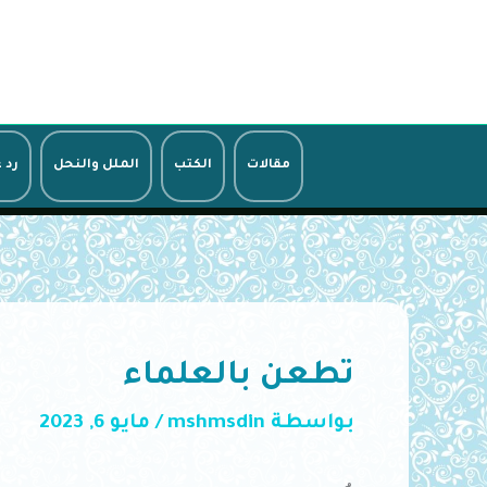
خطي
لى
لمحتوى
مقالات
الكتب
الملل والنحل
رد 
تطعن بالعلماء
بواسطة
mshmsdin
/
مايو 6, 2023