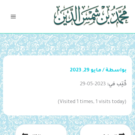
خطي
لى
لمحتوى
بواسطة
/
مايو 29, 2023
كُتِب في:
2023-05-29
(Visited 1 times, 1 visits today)