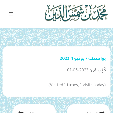
خطي
لى
لمحتوى
بواسطة
/
يونيو 1, 2023
كُتِب في:
2023-06-01
(Visited 1 times, 1 visits today)