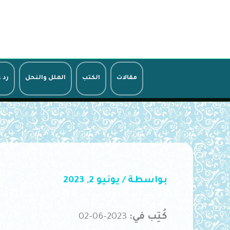
خطي
لى
لمحتوى
مقالات
الكتب
الملل والنحل
رد 
بواسطة
/
يونيو 2, 2023
كُتِب في:
2023-06-02