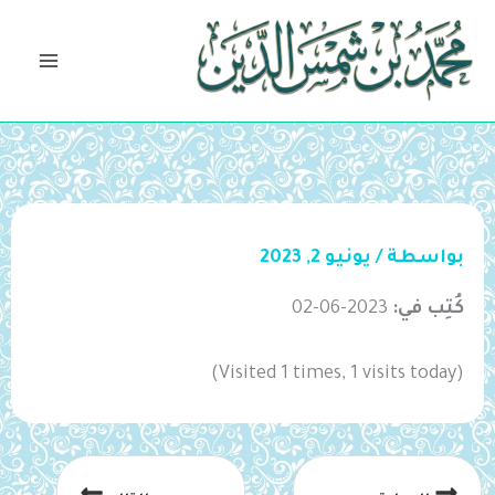
خطي
لى
لمحتوى
بواسطة
/
يونيو 2, 2023
كُتِب في:
2023-06-02
(Visited 1 times, 1 visits today)