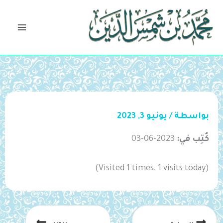
خطي
لى
لمحتوى
بواسطة
/
يونيو 3, 2023
كُتِب في:
2023-06-03
(Visited 1 times, 1 visits today)