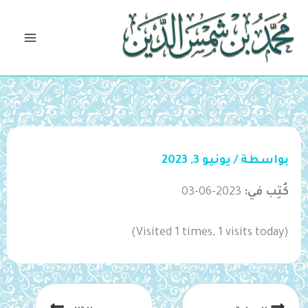
خطي
لى
لمحتوى
بواسطة
/
يونيو 3, 2023
كُتِب في:
2023-06-03
(Visited 1 times, 1 visits today)