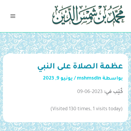
خطي
لى
لمحتوى
عظمة الصلاة على النبي
بواسطة
mshmsdin
/
يونيو 9, 2023
كُتِب في:
2023-06-09
(Visited 130 times, 1 visits today)