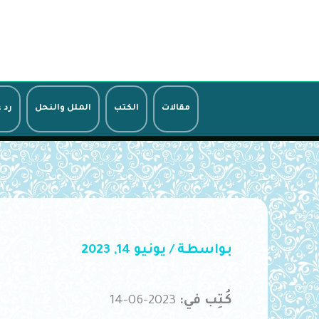
خطي
لى
لمحتوى
مقالات
الكتب
الملل والنحل
رد 
بواسطة
/
يونيو 14, 2023
كُتِب في:
2023-06-14