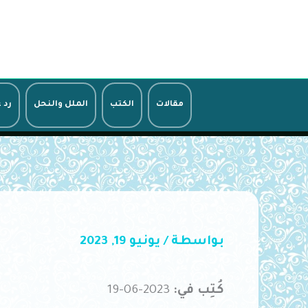
خطي
لى
لمحتوى
مقالات
الكتب
الملل والنحل
رد 
بواسطة
/
يونيو 19, 2023
كُتِب في:
2023-06-19