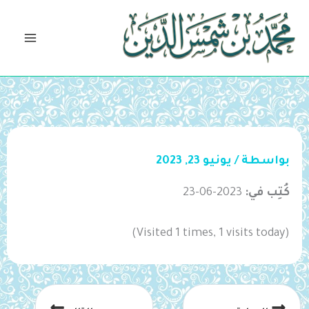
خطي
لى
لمحتوى
بواسطة
/
يونيو 23, 2023
كُتِب في:
2023-06-23
(Visited 1 times, 1 visits today)