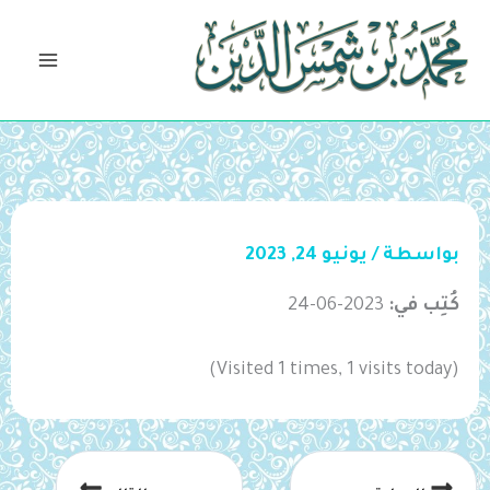
خطي
لى
لمحتوى
بواسطة
/
يونيو 24, 2023
كُتِب في:
2023-06-24
(Visited 1 times, 1 visits today)