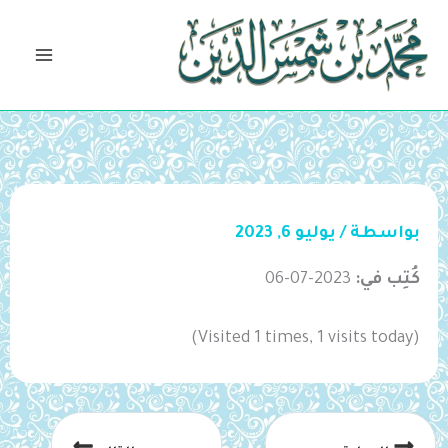
خطي
لى
لمحتوى
بواسطة
/
يوليو 6, 2023
كُتِب في:
2023-07-06
(Visited 1 times, 1 visits today)