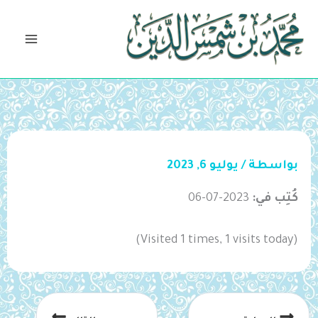
خطي
لى
لمحتوى
بواسطة
/
يوليو 6, 2023
كُتِب في:
2023-07-06
(Visited 1 times, 1 visits today)