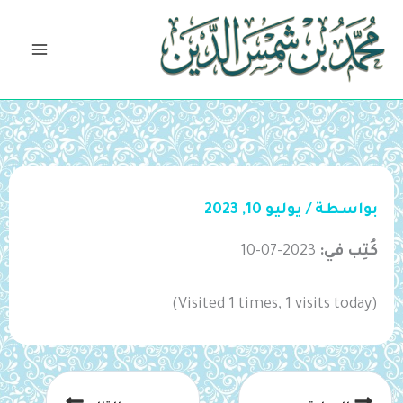
خطي
لى
لمحتوى
بواسطة
/
يوليو 10, 2023
كُتِب في:
2023-07-10
(Visited 1 times, 1 visits today)