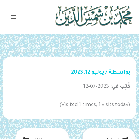
خطي
لى
لمحتوى
بواسطة
/
يوليو 12, 2023
كُتِب في:
2023-07-12
(Visited 1 times, 1 visits today)