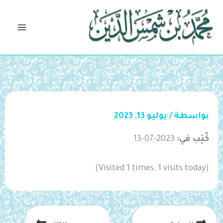
خطي
لى
لمحتوى
بواسطة
/
يوليو 13, 2023
كُتِب في:
2023-07-13
(Visited 1 times, 1 visits today)