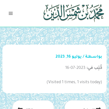
خطي
لى
لمحتوى
بواسطة
/
يوليو 16, 2023
كُتِب في:
2023-07-16
(Visited 1 times, 1 visits today)