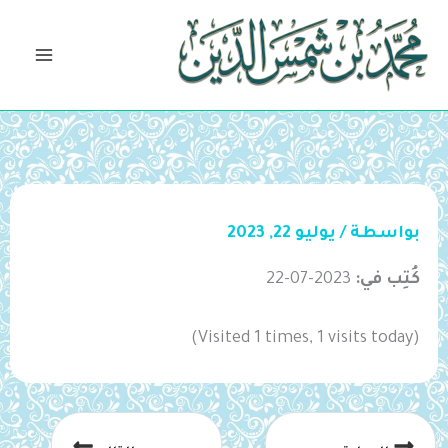
خطي
لى
لمحتوى
بواسطة
/
يوليو 22, 2023
كُتِب في:
2023-07-22
(Visited 1 times, 1 visits today)