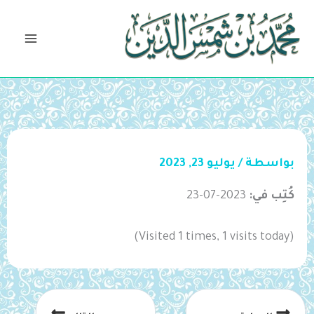
خطي
لى
لمحتوى
بواسطة
/
يوليو 23, 2023
كُتِب في:
2023-07-23
(Visited 1 times, 1 visits today)