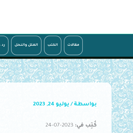
خطي
لى
لمحتوى
مقالات
الكتب
الملل والنحل
رد 
بواسطة
/
يوليو 24, 2023
كُتِب في:
2023-07-24